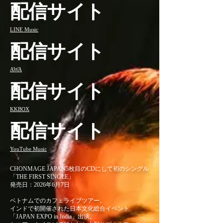
配信サイト
LINE Music
配信サイト
AWA
配信サイト
KKBOX
配信サイト
YouTube Music
CHONMAGE JAPAN5枚目のCDにして初のシングル
「THE FIRST SINGLE」
発売日：2026年6月7日
ベトナムでのカフェライブツアー。
インドで初開催された日本文化総合イベント
「JAPAN EXPO in India」出演。