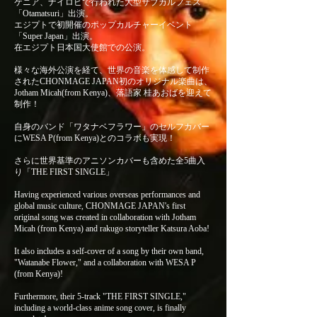
ケニア、ナイロビで行われた大型サブカルフェス
「Otamatsuri」出演。
エジプトで初開催のポップカルチャーイベント
「Super Japan」出演。
在エジプト日本国大使館での公演。
様々な海外公演を経て、世界の音楽を体感して制作
されたCHONMAGE JAPAN初のオリジナル楽曲は、
Jotham Micah(from Kenya)、落語家 桂あおばを迎えて
制作！
自身のバンド「ワタナベフラワー」のセルフカバー
にWESA P(from Kenya)とのコラボも実現！
さらに世界基準のアニソンカバーも含めた全5曲入
り「THE FIRST SINGLE」
Having experienced various overseas performances and
global music culture, CHONMAGE JAPAN's first
original song was created in collaboration with Jotham
Micah (from Kenya) and rakugo storyteller Katsura Aoba!
It also includes a self-cover of a song by their own band,
"Watanabe Flower," and a collaboration with WESA P
(from Kenya)!
Furthermore, their 5-track "THE FIRST SINGLE,"
including a world-class anime song cover, is finally