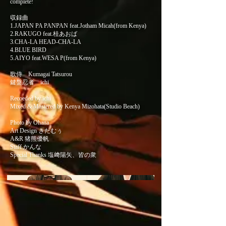
complete!
収録曲
1.JAPAN PA PANPAN feat.Jotham Micah(from Kenya)
2.RAKUGO feat.桂あおば
3.CHA-LA HEAD-CHA-LA
4.BLUE BIRD
5.AIYO feat.WESA P(from Kenya)
歌侍 Kumagai Tatsurou
鍵盤忍者 ichi
Recoeded by ichi
Mixed & Mastered by Kenya Mizohata(Studio Beach)
Photo by Ohana
Art Design きたむぅ
A&R 猪熊優帆
Staff かんな
Special Thanks 塩﨑陽矢、皆の衆