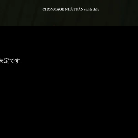
CHONMAGE NHẬT BẢN chính thức
未定です。