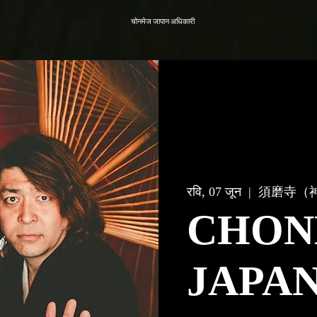
चोनमेज जापान अधिकारी
रवि, 07 जून
  |  
須磨寺（
CHON
JAPA