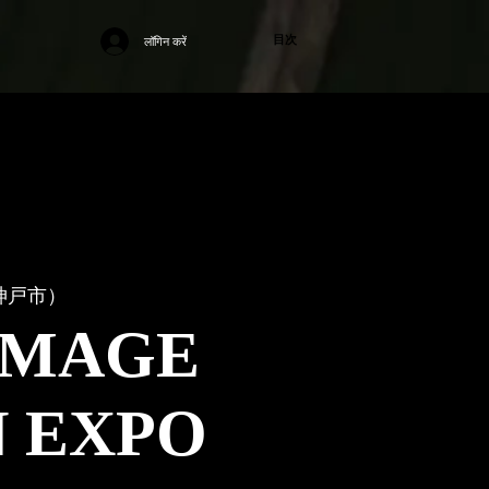
目次
लॉगिन करें
神戸市）
MAGE
N EXPO