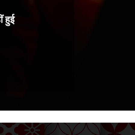
ं हुई