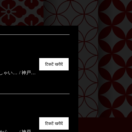
टिकटें खरीदें
CHONMAGEJAPAN企画 皆の衆会〜アフリカ行ってらっしゃいの宴〜
/
神戸市｜Ageha Base
टिकटें खरीदें
CHONMAGE JAPAN EXPO〜其の五 アフリカチャレンジからおかえりワンマン〜
/
神戸市｜Ageha Base