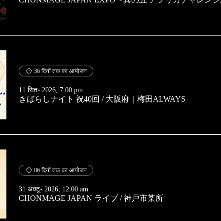
36 दिनों तक का आयोजन
11 सित॰ 2026, 7:00 pm
きばらしナイト 祝40回
/
大阪府｜梅田ALWAYS
86 दिनों तक का आयोजन
31 अक्टू॰ 2026, 12:00 am
CHONMAGE JAPAN ライブ
/
神戸市某所