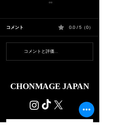
コメント
0.0 / 5（0）
【通販】CHONMAGE
【重要】CJ EX
コメントと評価...
JAPAN EXPOグッズが登
応について
場
CHONMAGE JAPAN
お問い合わせ内容
*
出演依頼