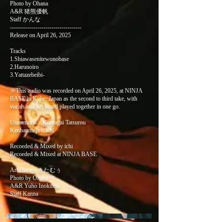
Photo by Ohana
A&R 猪熊優帆
Staff かんな
------------------------------------
Release on April 26, 2025
Tracks
1.Shiawasenitewonobase
2.Harunoiro
3.Yattazebeibi-
※This audio was recorded on April 26, 2025, at NINJA
BASE in Kobe, Japan as the second to third take, with
vocals and keyboard played together in one go.
Utazamurai Kumagai Tatsurou
Kenbanninja ichi
Recoeded & Mixed by ichi
Recoeded & Mixed at NINJA BASE
Art Design きたむぅ
Photo by Ohana
A&R Yuho Inokuma
Staff Kanna