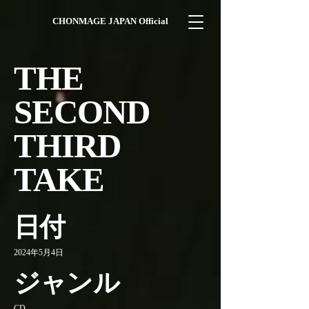
CHONMAGE JAPAN Official
THE
SECOND
THIRD
TAKE
日付
2024年5月4日
ジャンル
CD