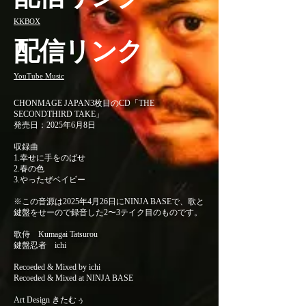
KKBOX
配信リンク
YouTube Music
CHONMAGE JAPAN3枚目のCD「THE
SECONDTHIRD TAKE」
発売日：2025年6月8日
収録曲
1.幸せに手をのばせ
2.春の色
3.やったぜベイビー
※この音源は2025年4月26日にNINJA BASEで、歌と
鍵盤をせーので録音した2〜3テイク目のものです。
歌侍 Kumagai Tatsurou
鍵盤忍者 ichi
Recoeded & Mixed by ichi
Recoeded & Mixed at NINJA BASE
Art Design きたむぅ