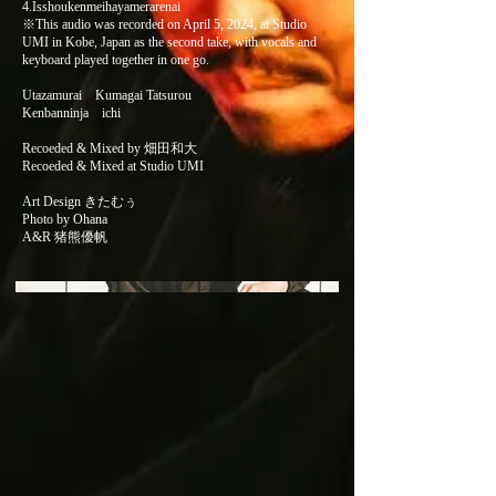
4.Isshoukenmeihayamerarenai
※This audio was recorded on April 5, 2024, at Studio
UMI in Kobe, Japan as the second take, with vocals and
keyboard played together in one go.
Utazamurai Kumagai Tatsurou
Kenbanninja ichi
Recoeded & Mixed by 畑田和大
Recoeded & Mixed at Studio UMI
Art Design きたむぅ
Photo by Ohana
A&R 猪熊優帆