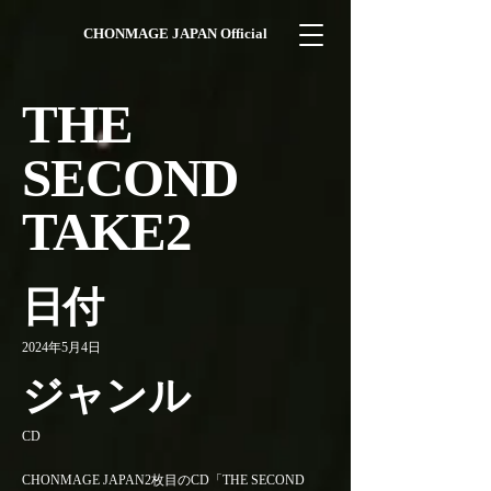
CHONMAGE JAPAN Official
THE
SECOND
TAKE2
日付
2024年5月4日
ジャンル
CD
CHONMAGE JAPAN2枚目のCD「THE SECOND