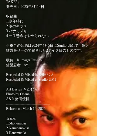
TAKE2」
発売日：2025年3月14日
収録曲
1.少年時代
2.涙のキッス
3.ハナミズキ
4.一生懸命はやめられない
※※この音源は2024年4月5日にStudio UMIで、歌と
鍵盤をせーので録音した2テイク目のものです。
歌侍 Kumagai Tatsurou
鍵盤忍者 ichi
Recoeded & Mixed by 畑田和大
Recoeded & Mixed at Studio UMI
Art Design きたむぅ
Photo by Ohana
A&R 猪熊優帆
------------------------------------
Release on March 14, 2025
Tracks
1.Shonenjidai
2.Namidanokiss
3.Hanamizuki