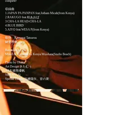
complete!
収録曲
1.JAPAN PA PANPAN feat.Jotham Micah(from Kenya)
2.RAKUGO feat.桂あおば
3.CHA-LA HEAD-CHA-LA
4.BLUE BIRD
5.AIYO feat.WESA P(from Kenya)
歌侍 Kumagai Tatsurou
鍵盤忍者 ichi
Recoeded by ichi
Mixed & Mastered by Kenya Mizohata(Studio Beach)
Photo by Ohana
Art Design きたむぅ
A&R 猪熊優帆
Staff かんな
Special Thanks 塩﨑陽矢、皆の衆