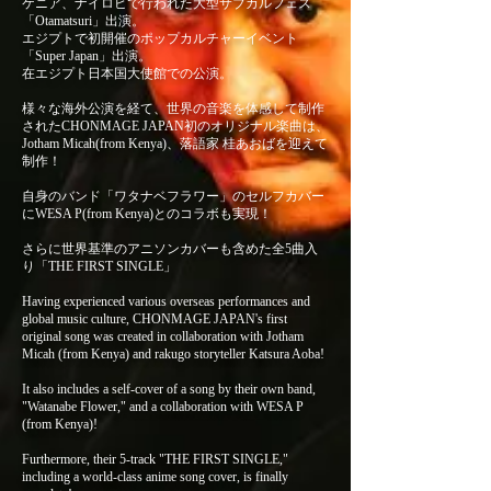
ケニア、ナイロビで行われた大型サブカルフェス
「Otamatsuri」出演。
エジプトで初開催のポップカルチャーイベント
「Super Japan」出演。
在エジプト日本国大使館での公演。
様々な海外公演を経て、世界の音楽を体感して制作
されたCHONMAGE JAPAN初のオリジナル楽曲は、
Jotham Micah(from Kenya)、落語家 桂あおばを迎えて
制作！
自身のバンド「ワタナベフラワー」のセルフカバー
にWESA P(from Kenya)とのコラボも実現！
さらに世界基準のアニソンカバーも含めた全5曲入
り「THE FIRST SINGLE」
Having experienced various overseas performances and
global music culture, CHONMAGE JAPAN's first
original song was created in collaboration with Jotham
Micah (from Kenya) and rakugo storyteller Katsura Aoba!
It also includes a self-cover of a song by their own band,
"Watanabe Flower," and a collaboration with WESA P
(from Kenya)!
Furthermore, their 5-track "THE FIRST SINGLE,"
including a world-class anime song cover, is finally