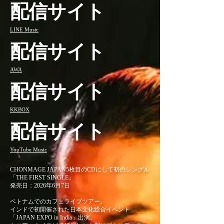
配信サイト
LINE Music
配信サイト
AWA
配信サイト
KKBOX
配信サイト
YouTube Music
CHONMAGE JAPAN5枚目のCDにして初のシングル
「THE FIRST SINGLE」
発売日：2026年6月7日
ベトナムでのカフェライブツアー。
インドで初開催された日本文化総合イベント
「JAPAN EXPO in India」出演。