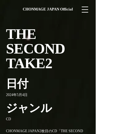
CHONMAGE JAPAN Official
THE
SECOND
TAKE2
日付
2024年5月4日
ジャンル
CD
CHONMAGE JAPAN2枚目のCD「THE SECOND