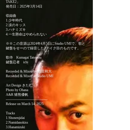
TAKE2」
発売日：2025年3月14日
収録曲
1.少年時代
2.涙のキッス
3.ハナミズキ
4.一生懸命はやめられない
※※この音源は2024年4月5日にStudio UMIで、歌と
鍵盤をせーので録音した2テイク目のものです。
歌侍 Kumagai Tatsurou
鍵盤忍者 ichi
Recoeded & Mixed by 畑田和大
Recoeded & Mixed at Studio UMI
Art Design きたむぅ
Photo by Ohana
A&R 猪熊優帆
------------------------------------
Release on March 14, 2025
Tracks
1.Shonenjidai
2.Namidanokiss
3.Hanamizuki