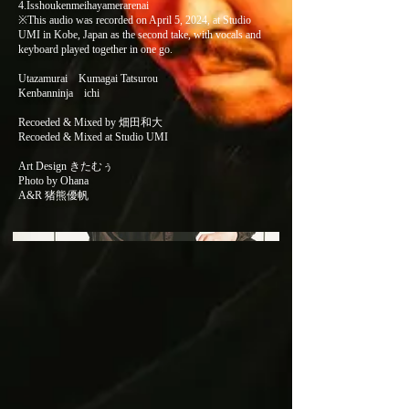
4.Isshoukenmeihayamerarenai
※This audio was recorded on April 5, 2024, at Studio
UMI in Kobe, Japan as the second take, with vocals and
keyboard played together in one go.
Utazamurai Kumagai Tatsurou
Kenbanninja ichi
Recoeded & Mixed by 畑田和大
Recoeded & Mixed at Studio UMI
Art Design きたむぅ
Photo by Ohana
A&R 猪熊優帆